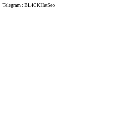
Telegram : BL4CKHatSeo